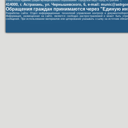
©2005-2016 Администрация муниципального образования "Городской округ город Астрахань" |
414000, г. Астрахань, ул. Чернышевского, 6, e-mail: munic@astrgorod
Обращения граждан принимаются через "Единую ин
Разработка сайта: Отдел информационных технологий управления контроля и документообор
Информация, размещенная на сайте, является свободно распространяемой и может быть отре
сообщения. При использовании материалов или цитировании указывать ссылку на источник обязат