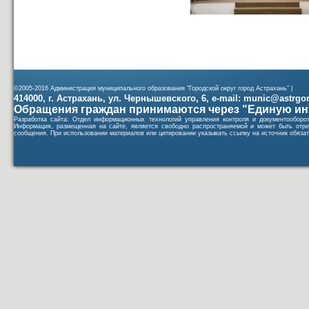
©2005-2016 Администрация муниципального образования "Городской округ город Астрахань" |
414000, г. Астрахань, ул. Чернышевского, 6, e-mail: munic@astrgorod
Обращения граждан принимаются через "Единую ин
Разработка сайта: Отдел информационных технологий управления контроля и документообор
Информация, размещенная на сайте, является свободно распространяемой и может быть отре
сообщения. При использовании материалов или цитировании указывать ссылку на источник обязат