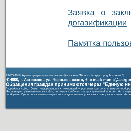
Заявка о закл
догазификации
Памятка пользо
©2005-2016 Администрация муниципального образования "Городской округ город Астрахань" |
414000, г. Астрахань, ул. Чернышевского, 6, e-mail: munic@astrgorod
Обращения граждан принимаются через "Единую ин
Разработка сайта: Отдел информационных технологий управления контроля и документообор
Информация, размещенная на сайте, является свободно распространяемой и может быть отре
сообщения. При использовании материалов или цитировании указывать ссылку на источник обязат