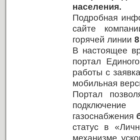
населения.
Подробная инфо
сайте компа
горячей линии
8
В настоящее вр
портал Единог
работы с заявк
мобильная верси
Портал позвол
подключени
газоснабжения
статус в «Лич
механизме уско