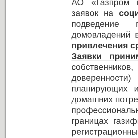
АО «Газпром г
заявок на
соц
подведение 
домовладений 
привлечения с
Заявки прини
собственников
доверенност
планирующих и
домашних потреб
профессионал
границах гази
регистрацион