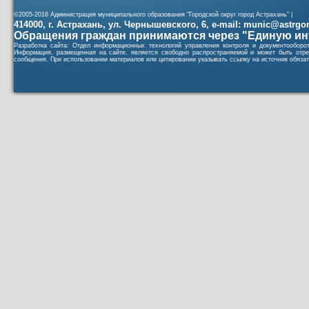
©2005-2016 Администрация муниципального образования "Городской округ город Астрахань" |
414000, г. Астрахань, ул. Чернышевского, 6, e-mail: munic@astrgorod
Обращения граждан принимаются через "Единую ин
Разработка сайта: Отдел информационных технологий управления контроля и документообор
Информация, размещенная на сайте, является свободно распространяемой и может быть отре
сообщения. При использовании материалов или цитировании указывать ссылку на источник обязат