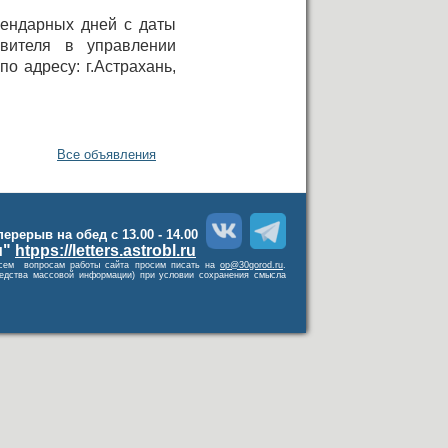
лендарных дней с даты
вителя в управлении
 адресу: г.Астрахань,
Все объявления
 перерыв на обед с 13.00 - 14.00
и"
htpps://letters.astrobl.ru
о всем вопросам работы сайта просим писать на
op@30gorod.ru
.
средства массовой информации) при условии сохранения смысла