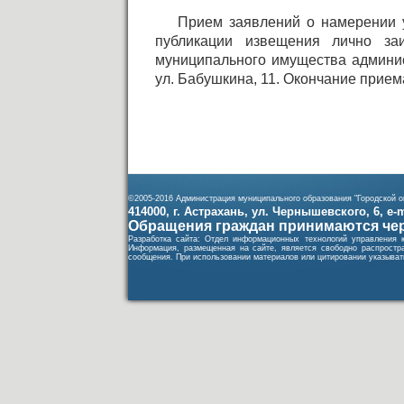
Прием заявлений о намерении у
публикации извещения лично за
муниципального имущества админис
ул. Бабушкина, 11. Окончание прием
©2005-2016 Администрация муниципального образования "Городской ок
414000, г. Астрахань, ул. Чернышевского, 6, e-ma
Обращения граждан принимаются чер
Разработка сайта: Отдел информационных технологий управления 
Информация, размещенная на сайте, является свободно распростра
сообщения. При использовании материалов или цитировании указывать