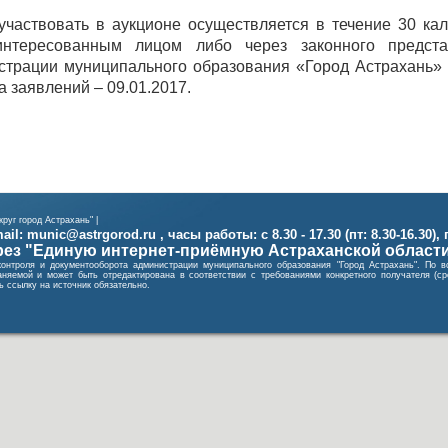
частвовать в аукционе осуществляется в течение 30 ка
интересованным лицом либо через законного предста
трации муниципального образования «Город Астрахань» по
а заявлений – 09.01.2017.
руг город Астрахань" |
il: munic@astrgorod.ru , часы работы: с 8.30 - 17.30 (пт: 8.30-16.30),
ез "Единую интернет-приёмную Астраханской област
контроля и документооборота администрации муниципального образования "Город Астрахань". П
няемой и может быть отредактирована в соответствии с требованиями конкретного получателя (
 ссылку на источник обязательно.