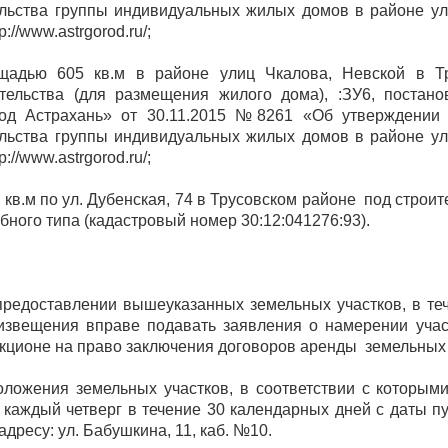
льства группы индивидуальных жилых домов в районе ул
://www.astrgorod.ru/;
ощадью 605 кв.м в районе улиц Чкалова, Невской в Т
тельства (для размещения жилого дома), :ЗУ6, постан
род Астрахань» от 30.11.2015 №8261 «Об утверждении 
льства группы индивидуальных жилых домов в районе ул
://www.astrgorod.ru/;
кв.м по ул. Дубенская, 74 в Трусовском районе под строит
ного типа (кадастровый номер 30:12:041276:93).
предоставлении вышеуказанных земельных участков, в теч
извещения вправе подавать заявления о намерении учас
кционе на право заключения договоров аренды земельных 
ложения земельных участков, в соответствии с которыми
 каждый четверг в течение 30 календарных дней с даты 
адресу: ул. Бабушкина, 11, каб. №10.