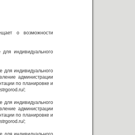
ещает о возможности
 для индивидуального
не для индивидуального
овление администрации
нтации по планировке и
rgorod.ru/;
не для индивидуального
овление администрации
нтации по планировке и
rgorod.ru/;
не для индивидуального