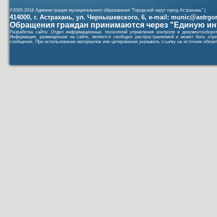
©2005-2016 Администрация муниципального образования "Городской округ город Астрахань" |
414000, г. Астрахань, ул. Чернышевского, 6, e-mail: munic@astrgorod
Обращения граждан принимаются через "Единую ин
Разработка сайта: Отдел информационных технологий управления контроля и документообор
Информация, размещенная на сайте, является свободно распространяемой и может быть отре
сообщения. При использовании материалов или цитировании указывать ссылку на источник обязат