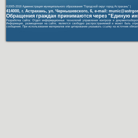
©2005-2016 Администрация муниципального образования "Городской округ город Астрахань" |
414000, г. Астрахань, ул. Чернышевского, 6, e-mail: munic@astrgorod
Обращения граждан принимаются через "Единую ин
Разработка сайта: Отдел информационных технологий управления контроля и документообор
Информация, размещенная на сайте, является свободно распространяемой и может быть отре
сообщения. При использовании материалов или цитировании указывать ссылку на источник обязат