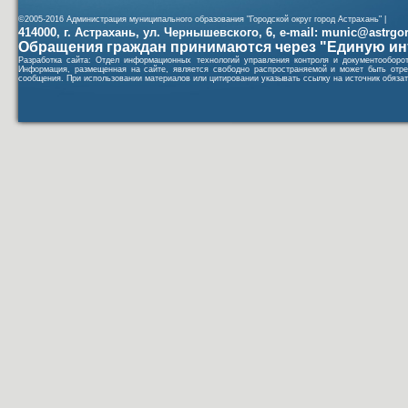
©2005-2016 Администрация муниципального образования "Городской округ город Астрахань" |
414000, г. Астрахань, ул. Чернышевского, 6, e-mail: munic@astrgorod
Обращения граждан принимаются через "Единую ин
Разработка сайта: Отдел информационных технологий управления контроля и документообор
Информация, размещенная на сайте, является свободно распространяемой и может быть отре
сообщения. При использовании материалов или цитировании указывать ссылку на источник обязат