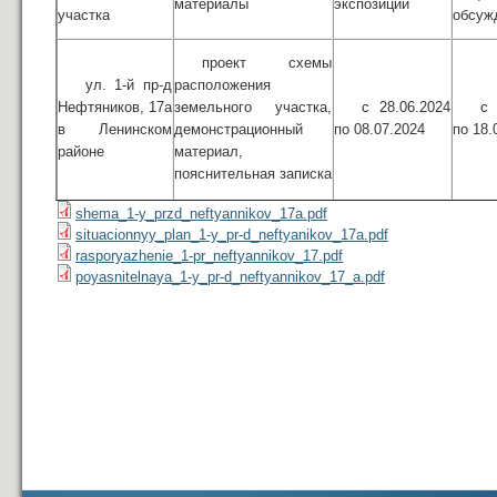
материалы
экспозиции
участка
обсуж
проект схемы
ул. 1-й пр-д
расположения
Нефтяников, 17а
земельного участка,
с 28.06.2024
с 
в Ленинском
демонстрационный
по 08.07.2024
по 18.
районе
материал,
пояснительная записка
shema_1-y_przd_neftyannikov_17a.pdf
situacionnyy_plan_1-y_pr-d_neftyanikov_17a.pdf
rasporyazhenie_1-pr_neftyannikov_17.pdf
poyasnitelnaya_1-y_pr-d_neftyannikov_17_a.pdf