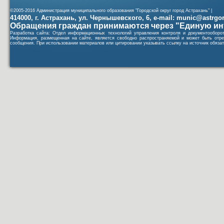
©2005-2016 Администрация муниципального образования "Городской округ город Астрахань" |
414000, г. Астрахань, ул. Чернышевского, 6, e-mail: munic@astrgorod
Обращения граждан принимаются через "Единую ин
Разработка сайта: Отдел информационных технологий управления контроля и документообор
Информация, размещенная на сайте, является свободно распространяемой и может быть отре
сообщения. При использовании материалов или цитировании указывать ссылку на источник обязат