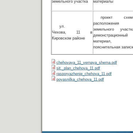
земельного участка
материалы
проект схем
расположения
ул.
земельного участк
Чехова, 11 в
демонстрационный
Кировском районе
материал,
пояснительная запис
chehovaya_11_vernaya_shema.pdf
sit._plan_chehova_11.pdf
rasporyazhenie_chehova_11.pdf
poyasnilka_chehova_11.pdf