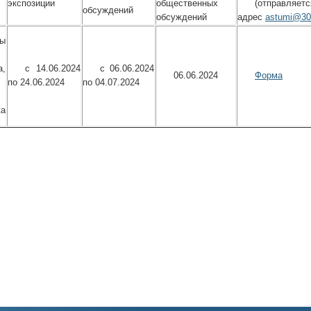
экспозиции
общественных
(отправл
обсуждений
обсуждений
адрес
astumi@30
ы
а,
с 14.06.2024
с 06.06.2024
06.06.2024
Форма
по 24.06.2024
по 04.07.2024
ка