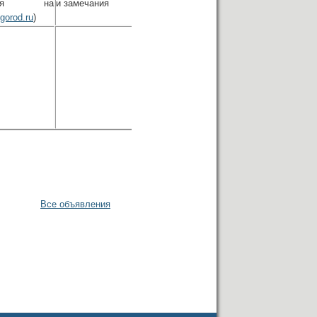
яется на
и замечания
общественных
gorod.ru
)
обсуждений
Все объявления