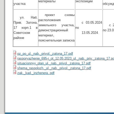
материалы
экспозиции
участка
обсужд
проект схемы
ул. Наб.
расположения
Прив. Затона,
с 03.05.2024
земельного участка,
с 
17 корп.1 в
по
демонстрационный
по 23.
Советском
13.05.2024
материал,
районе
пояснительная записка
pz_po_ul._nab._privol._zatona_17.pdf
rasporyazhenie_695-r_ot_12.05.2023_ul._nab._priv._zatona_17.pd
situacionnyy_plan_ul._nab._privol._zatona_17.pdf
shema_raspolozh._ul._nab._privol._zatona_17.pdf
zak._kad._inzhenera..pdf