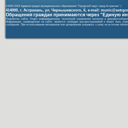
©2005-2016 Администрация муниципального образования "Городской округ город Астрахань" |
414000, г. Астрахань, ул. Чернышевского, 6, e-mail: munic@astrgorod
Обращения граждан принимаются через "Единую ин
Разработка сайта: Отдел информационных технологий управления контроля и документообор
Информация, размещенная на сайте, является свободно распространяемой и может быть отре
сообщения. При использовании материалов или цитировании указывать ссылку на источник обязат