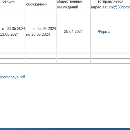
спозиции
общественных
(отправляет
обсуждений
обсуждений
адрес
astumi@30gorod
с 03.05.2024
с 25.04.2024
25.04.2024
Форма
 13.05.2024
по 23.05.2024
igorodnaya.pdf