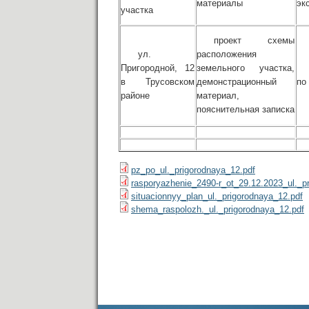
материалы
эк
участка
проект схемы
ул.
расположения
Пригородной, 12
земельного участка,
в Трусовском
демонстрационный
по
районе
материал,
пояснительная записка
pz_po_ul._prigorodnaya_12.pdf
rasporyazhenie_2490-r_ot_29.12.2023_ul._pr
situacionnyy_plan_ul._prigorodnaya_12.pdf
shema_raspolozh._ul._prigorodnaya_12.pdf