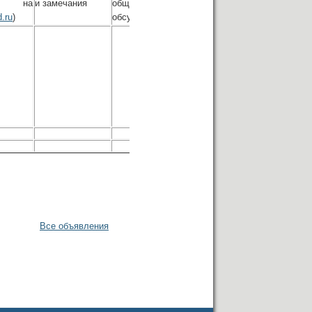
ся на
и замечания
общественных
.ru
)
обсуждений
Все объявления