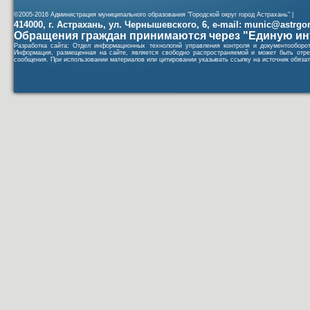
©2005-2016 Администрация муниципального образования "Городской округ город Астрахань" |
414000, г. Астрахань, ул. Чернышевского, 6, e-mail: munic@astrgorod
Обращения граждан принимаются через "Единую ин
Разработка сайта: Отдел информационных технологий управления контроля и документообор
Информация, размещенная на сайте, является свободно распространяемой и может быть отре
сообщения. При использовании материалов или цитировании указывать ссылку на источник обязат