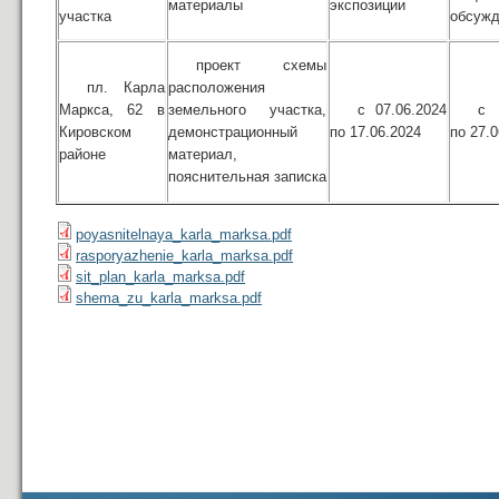
материалы
экспозиции
участка
обсужд
проект схемы
пл. Карла
расположения
Маркса, 62 в
земельного участка,
с 07.06.2024
с 
Кировском
демонстрационный
по 17.06.2024
по 27.
районе
материал,
пояснительная записка
poyasnitelnaya_karla_marksa.pdf
rasporyazhenie_karla_marksa.pdf
sit_plan_karla_marksa.pdf
shema_zu_karla_marksa.pdf