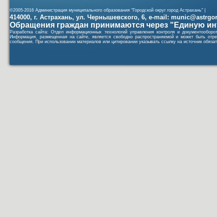
©2005-2016 Администрация муниципального образования "Городской округ город Астрахань" |
414000, г. Астрахань, ул. Чернышевского, 6, e-mail: munic@astrgorod
Обращения граждан принимаются через "Единую ин
Разработка сайта: Отдел информационных технологий управления контроля и документообор
Информация, размещенная на сайте, является свободно распространяемой и может быть отре
сообщения. При использовании материалов или цитировании указывать ссылку на источник обязат