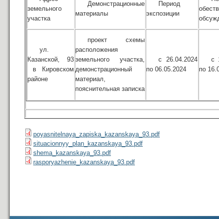
Демонстрационные
Период
земельного
обест
материалы
экспозиции
участка
обсуж
проект схемы
ул.
расположения
Казанской, 93
земельного участка,
с 26.04.2024
с 
в Кировском
демонстрационный
по 06.05.2024
по 16.
районе
материал,
пояснительная записка
poyasnitelnaya_zapiska_kazanskaya_93.pdf
situacionnyy_plan_kazanskaya_93.pdf
shema_kazanskaya_93.pdf
rasporyazhenie_kazanskaya_93.pdf