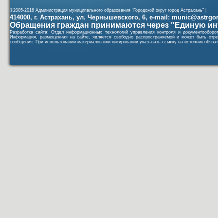
©2005-2016 Администрация муниципального образования "Городской округ город Астрахань" |
414000, г. Астрахань, ул. Чернышевского, 6, e-mail: munic@astrgorod
Обращения граждан принимаются через "Единую ин
Разработка сайта: Отдел информационных технологий управления контроля и документообор
Информация, размещенная на сайте, является свободно распространяемой и может быть отре
сообщения. При использовании материалов или цитировании указывать ссылку на источник обязат