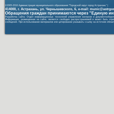
©2005-2016 Администрация муниципального образования "Городской округ город Астрахань" |
414000, г. Астрахань, ул. Чернышевского, 6, e-mail: munic@astrgorod
Обращения граждан принимаются через "Единую ин
Разработка сайта: Отдел информационных технологий управления контроля и документообор
Информация, размещенная на сайте, является свободно распространяемой и может быть отре
сообщения. При использовании материалов или цитировании указывать ссылку на источник обязат