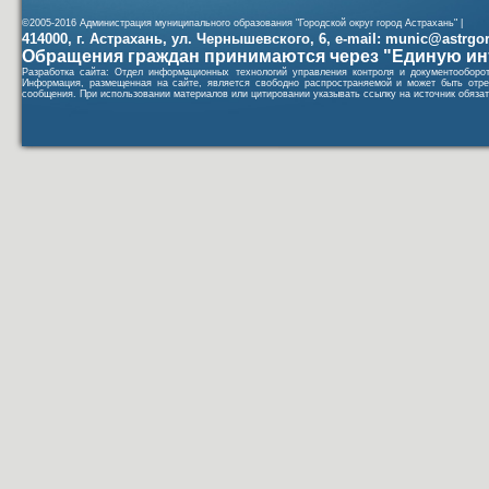
©2005-2016 Администрация муниципального образования "Городской округ город Астрахань" |
414000, г. Астрахань, ул. Чернышевского, 6, e-mail: munic@astrgorod
Обращения граждан принимаются через "Единую ин
Разработка сайта: Отдел информационных технологий управления контроля и документообор
Информация, размещенная на сайте, является свободно распространяемой и может быть отре
сообщения. При использовании материалов или цитировании указывать ссылку на источник обязат