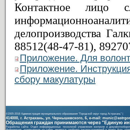
Контактное лицо с
информационно­анал
делопроизводства Галк
88512(48-47-81), 89270
Приложение. Для волон
Приложение. Инструкция
сбору макулатуры
©2005-2016 Администрация муниципального образования "Городской округ город Астрахань" |
414000, г. Астрахань, ул. Чернышевского, 6, e-mail: munic@astrgorod
Обращения граждан принимаются через "Единую ин
Разработка сайта: Отдел информационных технологий управления контроля и документообор
Информация, размещенная на сайте, является свободно распространяемой и может быть отре