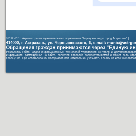
©2005-2016 Администрация муниципального образования "Городской округ город Астрахань" |
414000, г. Астрахань, ул. Чернышевского, 6, e-mail: munic@astrgorod
Обращения граждан принимаются через "Единую ин
Разработка сайта: Отдел информационных технологий управления контроля и документообор
Информация, размещенная на сайте, является свободно распространяемой и может быть отре
сообщения. При использовании материалов или цитировании указывать ссылку на источник обязат