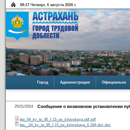
08:17 Четверг, 6 августа 2026 г.
Город
Администрация
Официально
25/01/2024
Сообщение о возможном установлении пу
lep_04_kv_tp_95_f.15_ps_kirovskaya.pdf.pdf
lep__04_kv_tp_95_f.15_ps_kirovskaya_6.284.doc.doc