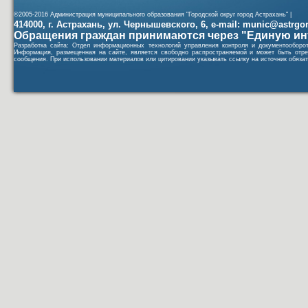
©2005-2016 Администрация муниципального образования "Городской округ город Астрахань" |
414000, г. Астрахань, ул. Чернышевского, 6, e-mail: munic@astrgorod
Обращения граждан принимаются через "Единую ин
Разработка сайта: Отдел информационных технологий управления контроля и документообор
Информация, размещенная на сайте, является свободно распространяемой и может быть отре
сообщения. При использовании материалов или цитировании указывать ссылку на источник обязат