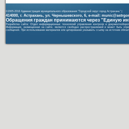
©2005-2016 Администрация муниципального образования "Городской округ город Астрахань" |
414000, г. Астрахань, ул. Чернышевского, 6, e-mail: munic@astrgorod
Обращения граждан принимаются через "Единую ин
Разработка сайта: Отдел информационных технологий управления контроля и документообор
Информация, размещенная на сайте, является свободно распространяемой и может быть отре
сообщения. При использовании материалов или цитировании указывать ссылку на источник обязат