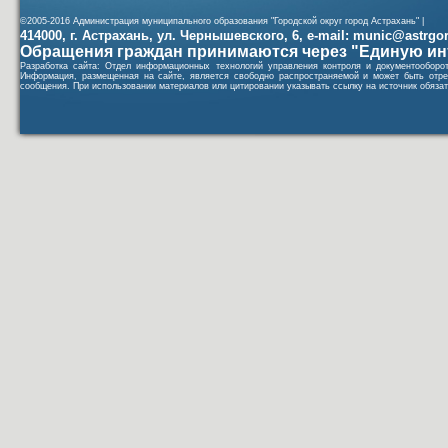
©2005-2016 Администрация муниципального образования "Городской округ город Астрахань" |
414000, г. Астрахань, ул. Чернышевского, 6, e-mail: munic@astrgorod
Обращения граждан принимаются через "Единую ин
Разработка сайта: Отдел информационных технологий управления контроля и документообор
Информация, размещенная на сайте, является свободно распространяемой и может быть отре
сообщения. При использовании материалов или цитировании указывать ссылку на источник обязат