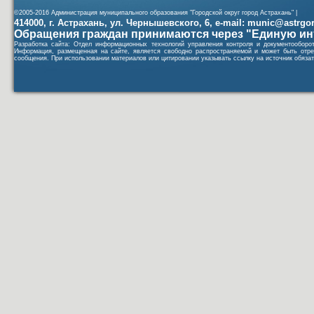
©2005-2016 Администрация муниципального образования "Городской округ город Астрахань" |
414000, г. Астрахань, ул. Чернышевского, 6, e-mail: munic@astrgorod
Обращения граждан принимаются через "Единую ин
Разработка сайта: Отдел информационных технологий управления контроля и документообор
Информация, размещенная на сайте, является свободно распространяемой и может быть отре
сообщения. При использовании материалов или цитировании указывать ссылку на источник обязат