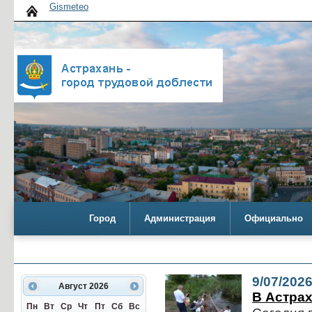
Gismeteo
Город
Администрация
Официально
9/07/202
Август
2026
В Астра
Пн
Вт
Ср
Чт
Пт
Сб
Вс