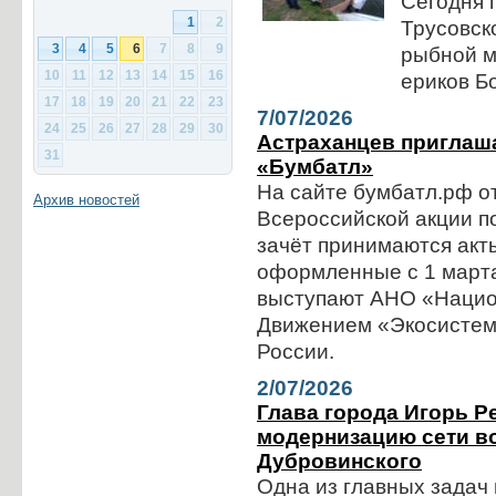
Сегодня 
1
2
Трусовск
3
4
5
6
7
8
9
рыбной м
10
11
12
13
14
15
16
ериков Б
17
18
19
20
21
22
23
7/07/2026
24
25
26
27
28
29
30
Астраханцев приглаш
31
«Бумбатл»
На сайте бумбатл.рф о
Архив новостей
Всероссийской акции п
зачёт принимаются акты
оформленные с 1 марта
выступают АНО «Нацио
Движением «Экосистем
России.
2/07/2026
Глава города Игорь Р
модернизацию сети в
Дубровинского
Одна из главных задач 