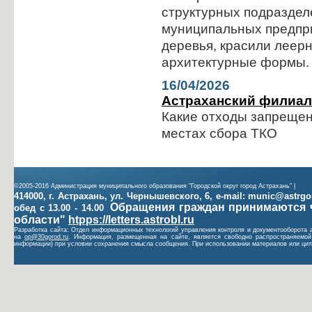
структурных подраздел
муниципальных предпри
деревья, красили леер
архитектурные формы.
16/04/2026
Астраханский филиал
Какие отходы запрещен
местах сбора ТКО
©2005-2016 Администрация муниципального образования "Городской округ город Астрахань" |
414000, г. Астрахань, ул. Чернышевского, 6, e-mail: munic@astrgoro
Обращения граждан принимаются 
обед с 13.00 - 14.00
области"
htpps://letters.astrobl.ru
Разработка сайта: Отдел информационных технологий управления контроля и документооборота 
на
op@30gorod.ru
. Информация, размещенная на сайте, является свободно распространяемой 
информации) при условии сохранения смысла сообщения. При использовании материалов или цити