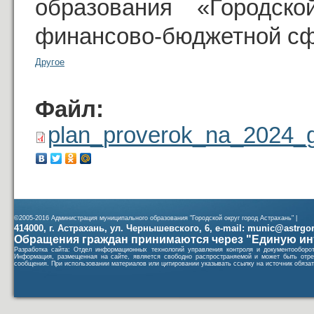
образования «Городск
финансово-бюджетной сф
Другое
Файл:
plan_proverok_na_2024_g
©2005-2016 Администрация муниципального образования "Городской округ город Астрахань" |
414000, г. Астрахань, ул. Чернышевского, 6, e-mail: munic@astrgorod
Обращения граждан принимаются через "Единую ин
Разработка сайта: Отдел информационных технологий управления контроля и документообор
Информация, размещенная на сайте, является свободно распространяемой и может быть отре
сообщения. При использовании материалов или цитировании указывать ссылку на источник обязат