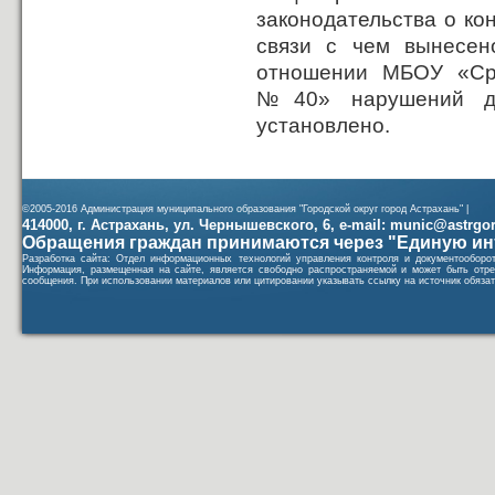
законодательства о ко
связи с чем вынесен
отношении МБОУ «Ср
№40» нарушений дей
установлено.
©2005-2016 Администрация муниципального образования "Городской округ город Астрахань" |
414000, г. Астрахань, ул. Чернышевского, 6, e-mail: munic@astrgorod
Обращения граждан принимаются через "Единую ин
Разработка сайта: Отдел информационных технологий управления контроля и документообор
Информация, размещенная на сайте, является свободно распространяемой и может быть отре
сообщения. При использовании материалов или цитировании указывать ссылку на источник обязат