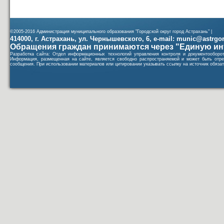
©2005-2016 Администрация муниципального образования "Городской округ город Астрахань" |
414000, г. Астрахань, ул. Чернышевского, 6, e-mail: munic@astrgorod
Обращения граждан принимаются через "Единую ин
Разработка сайта: Отдел информационных технологий управления контроля и документообор
Информация, размещенная на сайте, является свободно распространяемой и может быть отре
сообщения. При использовании материалов или цитировании указывать ссылку на источник обязат