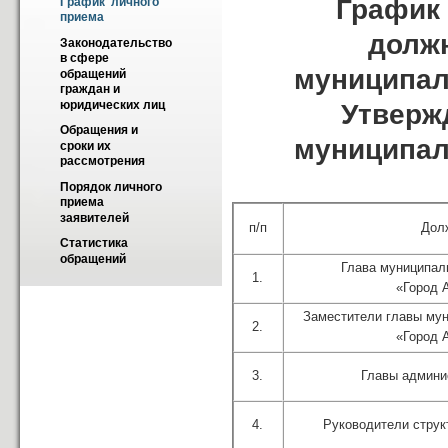
График 
График  личного 
приема
долж
Законодательство 
в сфере 
муниципал
обращений 
граждан и 
юридических лиц
Утверж
Обращения и 
муниципал
сроки их 
рассмотрения
Порядок личного 
приема 
заявителей
п/п
Дол
Статистика 
обращений
Глава муниципал
1.
«Город 
Заместители главы мун
2.
«Город 
3.
Главы админи
4.
Руководители струк