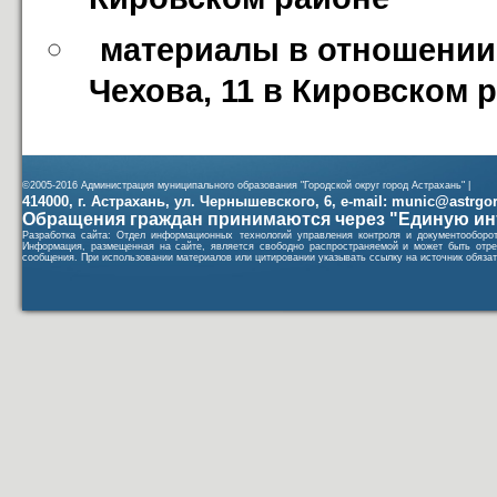
материалы в отношении 
Чехова, 11 в Кировском 
©2005-2016 Администрация муниципального образования "Городской округ город Астрахань" |
414000, г. Астрахань, ул. Чернышевского, 6, e-mail: munic@astrgorod
Обращения граждан принимаются через "Единую ин
Разработка сайта: Отдел информационных технологий управления контроля и документообор
Информация, размещенная на сайте, является свободно распространяемой и может быть отре
сообщения. При использовании материалов или цитировании указывать ссылку на источник обязат