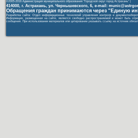
©2005-2016 Администрация муниципального образования "Городской округ город Астрахань" |
414000, г. Астрахань, ул. Чернышевского, 6, e-mail: munic@astrgorod
Обращения граждан принимаются через "Единую ин
Разработка сайта: Отдел информационных технологий управления контроля и документообор
Информация, размещенная на сайте, является свободно распространяемой и может быть отре
сообщения. При использовании материалов или цитировании указывать ссылку на источник обязат