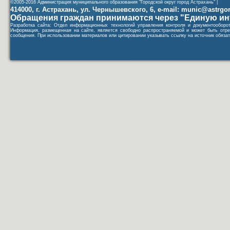
©2005-2016 Администрация муниципального образования "Городской округ город Астрахань" |
414000, г. Астрахань, ул. Чернышевского, 6, e-mail: munic@astrgorod
Обращения граждан принимаются через "Единую ин
Разработка сайта: Отдел информационных технологий управления контроля и документообор
Информация, размещенная на сайте, является свободно распространяемой и может быть отре
сообщения. При использовании материалов или цитировании указывать ссылку на источник обязат