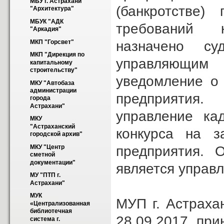
МБУ г. Астрахани 
(банкротстве)
"Архитектура"
МБУК "АДК 
требований к
"Аркадия"
назначено су
МКП "Горсвет"
МКП "Дирекция по 
управляющим
капитальному 
строительству"
уведомление о 
МКУ "Автобаза 
администрации 
предприятия.
города 
Астрахани"
управление ка
МКУ 
"Астраханский 
конкурса на з
городской архив"
предприятия. 
МКУ "Центр 
сметной 
документации"
является управ
МУ "ПТП г. 
Астрахани"
МУК 
МУП г. Астраха
«Централизованная 
библиотечная 
28.09.2017 при
система г. 