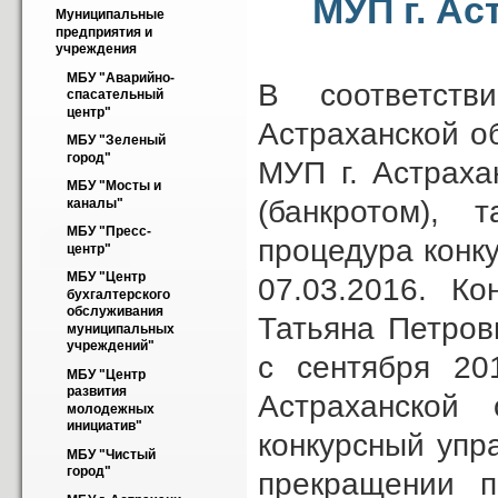
МУП г. А
Муниципальные 
предприятия и 
учреждения
МБУ "Аварийно-
В соответств
спасательный 
центр"
Астраханской о
МБУ "Зеленый 
город"
МУП г. Астраха
МБУ "Мосты и 
(банкротом), 
каналы"
МБУ "Пресс-
процедура конку
центр"
МБУ "Центр 
07.03.2016. К
бухгалтерского 
обслуживания 
Татьяна Петров
муниципальных 
учреждений"
с сентября 20
МБУ "Центр 
развития 
Астраханской 
молодежных 
инициатив"
конкурсный упр
МБУ "Чистый 
город"
прекращении п