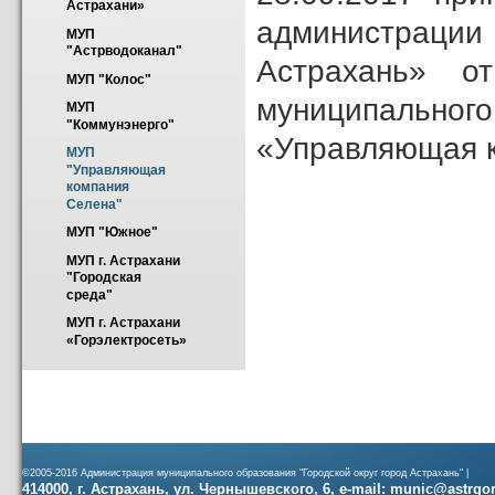
Астрахани»
администраци
МУП 
"Астрводоканал"
Астрахань» 
МУП "Колос"
муниципальног
МУП 
"Коммунэнерго"
«Управляющая 
МУП 
"Управляющая 
компания 
Селена"
МУП "Южное"
МУП г. Астрахани 
"Городская 
среда"
МУП г. Астрахани 
«Горэлектросеть»
©2005-2016 Администрация муниципального образования "Городской округ город Астрахань" |
414000, г. Астрахань, ул. Чернышевского, 6, e-mail: munic@astrgorod