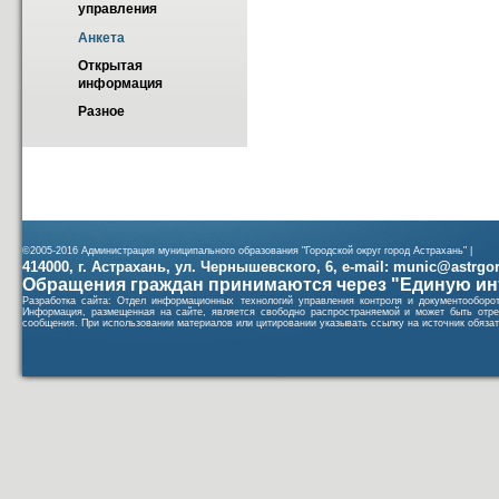
управления
Анкета
Открытая 
информация
Разное
©2005-2016 Администрация муниципального образования "Городской округ город Астрахань" |
414000, г. Астрахань, ул. Чернышевского, 6, e-mail: munic@astrgorod
Обращения граждан принимаются через "Единую ин
Разработка сайта: Отдел информационных технологий управления контроля и документообор
Информация, размещенная на сайте, является свободно распространяемой и может быть отре
сообщения. При использовании материалов или цитировании указывать ссылку на источник обязат