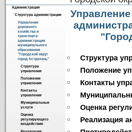
Администрация
Управление 
Структура администрации
администр
Управление 
дорожного 
хозяйства и 
"Горо
транспорта 
администрации 
муниципального 
образования 
"Городской округ 
Структура уп
город Астрахань"
Структура 
Положение у
управления
Положение 
Контакты упр
управления
Контакты 
Муниципальн
управления
Муниципальные 
Оценка регул
услуги
Оценка 
Реализация а
регулирующего 
воздействия
Реализация 