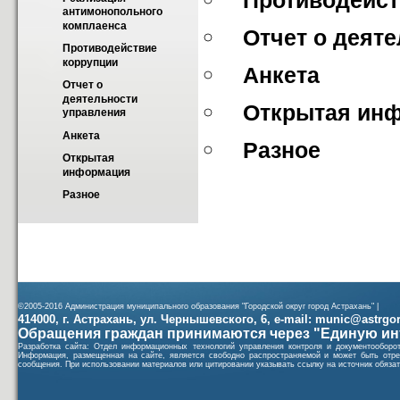
Противодейст
антимонопольного 
комплаенса
Отчет о деят
Противодействие 
коррупции
Анкета
Отчет о 
деятельности 
Открытая ин
управления
Анкета
Разное
Открытая 
информация
Разное
©2005-2016 Администрация муниципального образования "Городской округ город Астрахань" |
414000, г. Астрахань, ул. Чернышевского, 6, e-mail: munic@astrgorod
Обращения граждан принимаются через "Единую ин
Разработка сайта: Отдел информационных технологий управления контроля и документообор
Информация, размещенная на сайте, является свободно распространяемой и может быть отре
сообщения. При использовании материалов или цитировании указывать ссылку на источник обязат