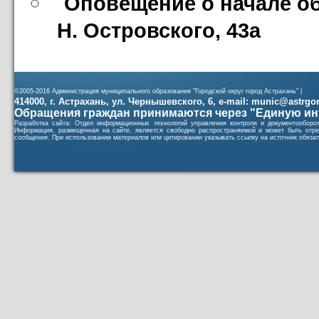
Оповещение о начале об
Н. Островского, 43а
©2005-2016 Администрация муниципального образования "Городской округ город Астрахань" |
414000, г. Астрахань, ул. Чернышевского, 6, e-mail: munic@astrgorod
Обращения граждан принимаются через "Единую ин
Разработка сайта: Отдел информационных технологий управления контроля и документообор
Информация, размещенная на сайте, является свободно распространяемой и может быть отре
сообщения. При использовании материалов или цитировании указывать ссылку на источник обязат