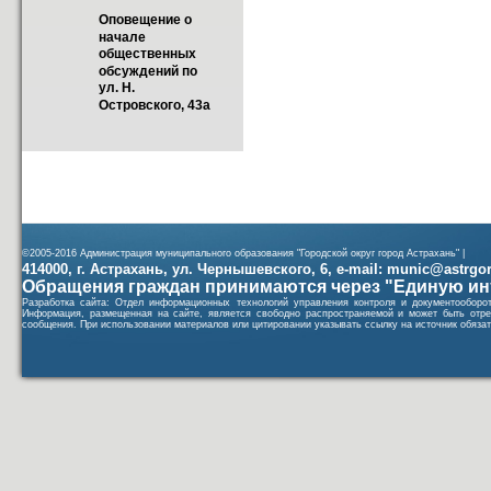
Оповещение о 
начале 
общественных 
обсуждений по 
ул. Н. 
Островского, 43а
©2005-2016 Администрация муниципального образования "Городской округ город Астрахань" |
414000, г. Астрахань, ул. Чернышевского, 6, e-mail: munic@astrgorod
Обращения граждан принимаются через "Единую ин
Разработка сайта: Отдел информационных технологий управления контроля и документообор
Информация, размещенная на сайте, является свободно распространяемой и может быть отре
сообщения. При использовании материалов или цитировании указывать ссылку на источник обязат