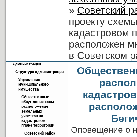
»
Советский р
проекту схемы
кадастровом п
расположен мн
в Советском р
Администрация
Обществен
Структура администрации
распол
Управление 
муниципального 
имущества
кадастров
Общественные 
обсуждения схем 
располож
расположения 
земельных 
Беги
участков на 
кадастровом 
плане территории
Оповещение о н
Советский район