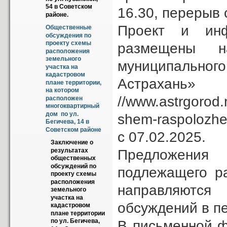
54 в Советском 
16.30, перерыв с
районе.
Проект и ин
Общественные 
обсуждения по 
проекту схемы 
размещены н
расположения 
земельного 
муниципально
участка на 
кадастровом 
Астраха
плане территории, 
на котором 
//www.astrgorod
расположен 
многоквартирный 
дом  по ул.  
shem-raspolozhe
Бегичева, 14 в 
Советском районе
с 07.02.2025.
Заключение о 
Предложения
результатах 
общественных 
обсуждений по 
подлежащего р
проекту схемы 
расположения 
направляются
земельного 
участка на 
обсуждений в пе
кадастровом 
плане территории 
по ул. Бегичева, 
В письменной ф