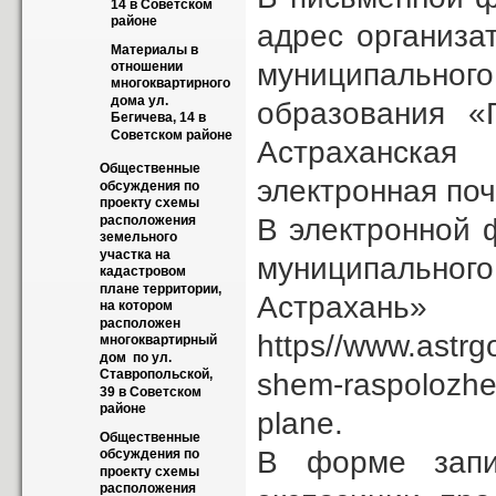
14 в Советском 
районе
адрес организа
Материалы в 
муниципальног
отношении 
многоквартирного 
дома ул. 
образования «Г
Бегичева, 14 в 
Советском районе
Астраханская 
Общественные 
электронная по
обсуждения по 
проекту схемы 
В электронной 
расположения 
земельного 
участка на 
муниципально
кадастровом 
плане территории, 
Астра
на котором 
расположен 
https//www.astrg
многоквартирный 
дом  по ул. 
Ставропольской, 
shem-raspolozhe
39 в Советском 
районе
plane.
Общественные 
В форме запис
обсуждения по 
проекту схемы 
расположения 