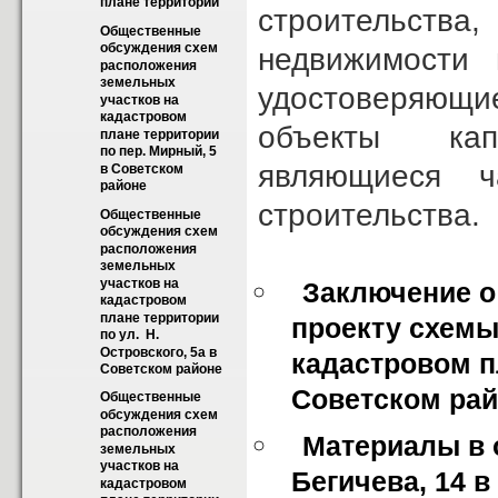
плане территории
строительства
Общественные 
обсуждения схем 
недвижимости 
расположения 
земельных 
удостоверяющи
участков на 
кадастровом 
объекты кап
плане территории 
по пер. Мирный, 5 
являющиеся ч
в Советском 
районе
строительства.
Общественные 
обсуждения схем 
расположения 
земельных 
участков на 
Заключение о
кадастровом 
плане территории 
проекту схемы
по ул.  Н. 
Островского, 5а в 
кадастровом пл
Советском районе
Советском ра
Общественные 
обсуждения схем 
расположения 
Материалы в 
земельных 
участков на 
Бегичева, 14 
кадастровом 