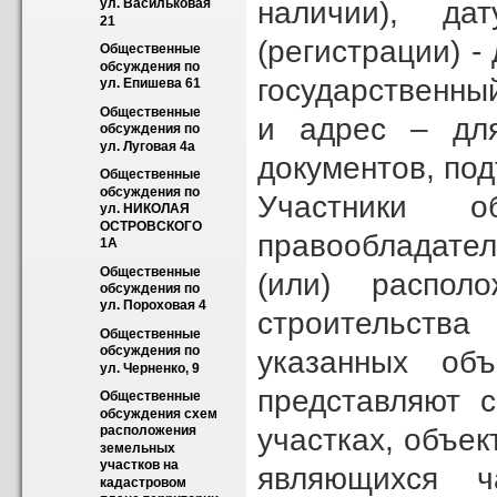
наличии), да
ул. Васильковая 
21
(регистрации) -
Общественные 
обсуждения по 
государственны
ул. Епишева 61
Общественные 
и адрес – для
обсуждения по 
ул. Луговая 4а
документов, по
Общественные 
обсуждения по 
Участники о
ул. НИКОЛАЯ 
ОСТРОВСКОГО 
правообладател
1А
Общественные 
(или) распол
обсуждения по 
ул. Пороховая 4
строительства
Общественные 
обсуждения по 
указанных объ
ул. Черненко, 9
представляют с
Общественные 
обсуждения схем 
участках, объек
расположения 
земельных 
участков на 
являющихся ч
кадастровом 