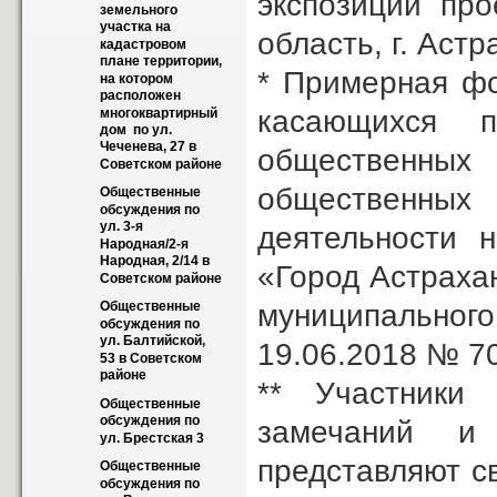
экспозиции про
земельного 
участка на 
область, г. Астр
кадастровом 
плане территории, 
* Примерная ф
на котором 
расположен 
касающихся п
многоквартирный 
дом  по ул. 
Чеченева, 27 в 
общественных
Советском районе
общественных 
Общественные 
обсуждения по 
ул. 3-я 
деятельности 
Народная/2-я 
Народная, 2/14 в 
«Город Астраха
Советском районе
муниципально
Общественные 
обсуждения по 
ул. Балтийской, 
19.06.2018 № 70
53 в Советском 
районе
** Участники
Общественные 
обсуждения по 
замечаний и
ул. Брестская 3
представляют с
Общественные 
обсуждения по 