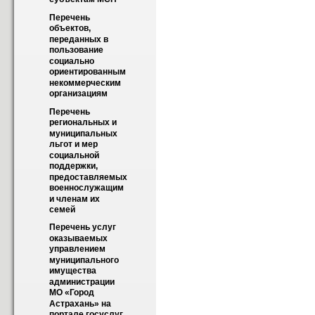
Перечень 
объектов, 
переданных в 
пользование 
социально 
ориентированным 
некоммерческим 
организациям
Перечень 
региональных и 
муниципальных 
льгот и мер 
социальной 
поддержки, 
предоставляемых 
военнослужащим 
и членам их 
семей
Перечень услуг 
оказываемых 
управлением 
муниципального 
имущества 
администрации 
МО «Город 
Астрахань» на 
портале госуслуг 