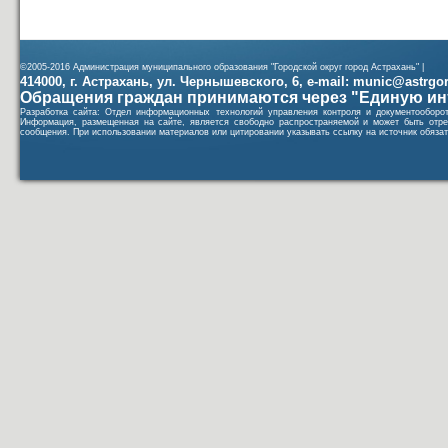
©2005-2016 Администрация муниципального образования "Городской округ город Астрахань" |
414000, г. Астрахань, ул. Чернышевского, 6, e-mail: munic@astrgorod
Обращения граждан принимаются через "Единую ин
Разработка сайта: Отдел информационных технологий управления контроля и документообор
Информация, размещенная на сайте, является свободно распространяемой и может быть отре
сообщения. При использовании материалов или цитировании указывать ссылку на источник обязат