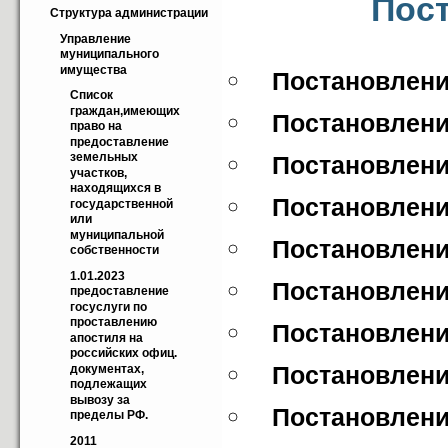
Пос
Структура администрации
Управление 
муниципального 
имущества
Постановление
Список 
граждан,имеющих 
Постановление
право на 
предоставление 
земельных 
Постановление
участков, 
находящихся в 
Постановление
государственной 
или 
муниципальной 
Постановление
собственности
1.01.2023 
Постановление
предоставление 
госуслуги по 
проставлению 
Постановление
апостиля на 
российских офиц. 
Постановление
документах, 
подлежащих 
вывозу за 
Постановление
пределы РФ.
2011