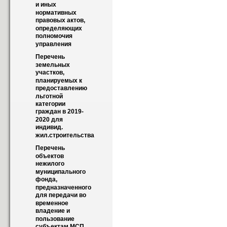
и иных 
нормативных 
правовых актов, 
определяющих 
полномочия 
управления
Перечень 
земельных 
участков, 
планируемых к 
предоставлению 
льготной 
категории 
граждан в 2019-
2020 для 
индивид. 
жил.строительства
Перечень 
объектов 
нежилого 
муниципального 
фонда, 
предназначенного 
для передачи во 
временное 
владение и 
пользование 
субъектам МСП