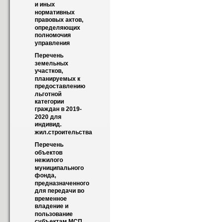
и иных 
нормативных 
правовых актов, 
определяющих 
полномочия 
управления
Перечень 
земельных 
участков, 
планируемых к 
предоставлению 
льготной 
категории 
граждан в 2019-
2020 для 
индивид. 
жил.строительства
Перечень 
объектов 
нежилого 
муниципального 
фонда, 
предназначенного 
для передачи во 
временное 
владение и 
пользование 
субъектам МСП