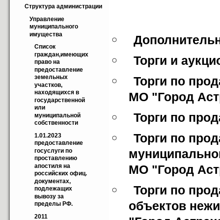
Структура администрации
Управление 
муниципального 
имущества
Дополнитель
Список 
граждан,имеющих 
Торги и аукц
право на 
предоставление 
земельных 
Торги по прод
участков, 
находящихся в 
МО "Город Аст
государственной 
или 
Торги по про
муниципальной 
собственности
Торги по прод
1.01.2023 
предоставление 
муниципальног
госуслуги по 
проставлению 
апостиля на 
МО "Город Аст
российских офиц. 
документах, 
Торги по про
подлежащих 
вывозу за 
объектов нежи
пределы РФ.
2011