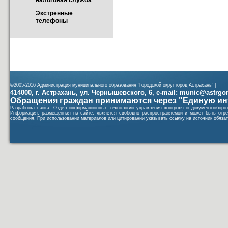
налоговая служба
Экстренные 
телефоны
©2005-2016 Администрация муниципального образования "Городской округ город Астрахань" |
414000, г. Астрахань, ул. Чернышевского, 6, e-mail: munic@astrgorod
Обращения граждан принимаются через "Единую ин
Разработка сайта: Отдел информационных технологий управления контроля и документообор
Информация, размещенная на сайте, является свободно распространяемой и может быть отре
сообщения. При использовании материалов или цитировании указывать ссылку на источник обязат