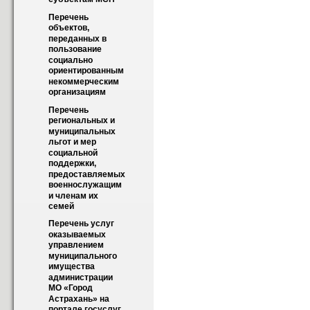
Перечень 
объектов, 
переданных в 
пользование 
социально 
ориентированным 
некоммерческим 
организациям
Перечень 
региональных и 
муниципальных 
льгот и мер 
социальной 
поддержки, 
предоставляемых 
военнослужащим 
и членам их 
семей
Перечень услуг 
оказываемых 
управлением 
муниципального 
имущества 
администрации 
МО «Город 
Астрахань» на 
портале госуслуг 