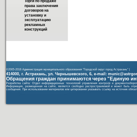
Торги по продаже 
права заключения 
договоров на 
установку и 
эксплуатацию 
рекламных 
конструкций
©2005-2016 Администрация муниципального образования "Городской округ город Астрахань" |
414000, г. Астрахань, ул. Чернышевского, 6, e-mail: munic@astrgorod
Обращения граждан принимаются через "Единую ин
Разработка сайта: Отдел информационных технологий управления контроля и документообор
Информация, размещенная на сайте, является свободно распространяемой и может быть отре
сообщения. При использовании материалов или цитировании указывать ссылку на источник обязат