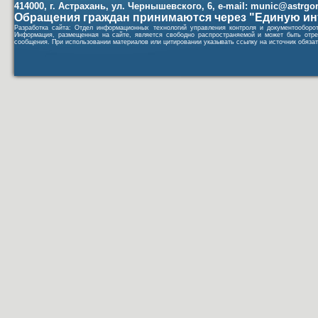
414000, г. Астрахань, ул. Чернышевского, 6, e-mail: munic@astrgorod
Обращения граждан принимаются через "Единую ин
Разработка сайта: Отдел информационных технологий управления контроля и документообор
Информация, размещенная на сайте, является свободно распространяемой и может быть отре
сообщения. При использовании материалов или цитировании указывать ссылку на источник обязат