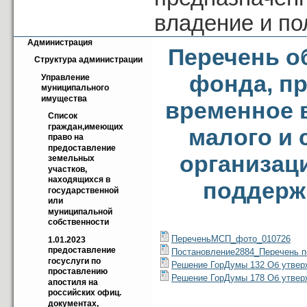
владение и п
Администрация
Перечень о
Структура администрации
фонда, пр
Управление 
муниципального 
имущества
временное 
Список 
граждан,имеющих 
малого и 
право на 
предоставление 
организац
земельных 
участков, 
находящихся в 
поддержк
государственной 
или 
муниципальной 
собственности
ПереченьМСП_фото_010726
1.01.2023 
предоставление 
Постановление2884_Перечень п
госуслуги по 
Решение ГорДумы 132 Об утвер
проставлению 
Решение ГорДумы 178 Об утвер
апостиля на 
российских офиц. 
документах, 