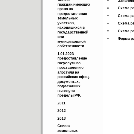
Заявлени
граждан,имеющих 
Схема ра
право на 
предоставление 
Схема ра
земельных 
участков, 
Схема ра
находящихся в 
Схема ра
государственной 
или 
Форма ра
муниципальной 
собственности
1.01.2023 
предоставление 
госуслуги по 
проставлению 
апостиля на 
российских офиц. 
документах, 
подлежащих 
вывозу за 
пределы РФ.
2011
2012
2013
Cписок 
земельных 