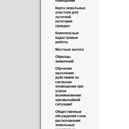
помещений
Карта земельных 
участков для 
льготной 
категории 
граждан
Комплексные 
кадастровые 
работы
Местные налоги
Образцы 
заявлений
Обучение 
населения 
действиям по 
сигналам 
оповещения при 
угрозе 
возникновения 
чрезвычайной 
ситуации!
Общественные 
обсуждения схем 
расположения 
земельных 