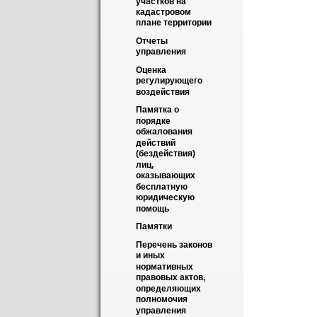
участков на 
кадастровом 
плане территории
Отчеты 
управления
Оценка 
регулирующего 
воздействия
Памятка о 
порядке 
обжалования 
действий 
(бездействия) 
лиц, 
оказывающих 
бесплатную 
юридическую 
помощь
Памятки
Перечень законов 
и иных 
нормативных 
правовых актов, 
определяющих 
полномочия 
управления