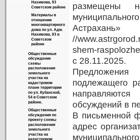
Нахимова, 93 
размещены н
Советском районе
муниципально
Материалы в 
отношении 
многоквартирного 
Астраха
дома по ул. Адм. 
Нахимова, 93 в 
//www.astrgorod
Советском  
районе
shem-raspolozhe
Общественные 
с 28.11.2025.
обсуждение 
схемы 
расположения 
Предложения
земельного 
участка на 
подлежащего р
кадастровом 
плане территории 
направляются
по ул. Кубанской, 
54 в Советском 
обсуждений в пе
районе.
Общественные 
В письменной ф
обсуждения по 
проекту схемы 
адрес организа
расположения 
земельного 
участка на 
муниципальног
кадастровом 