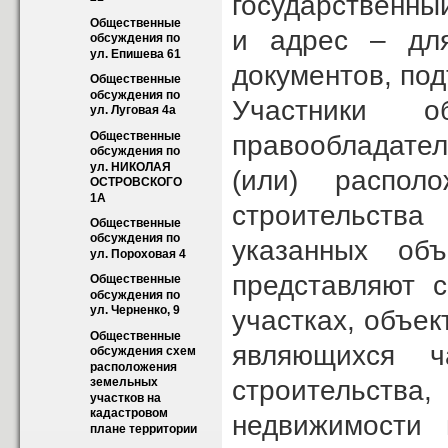
государственны
Общественные 
и адрес – для
обсуждения по 
ул. Епишева 61
документов, по
Общественные 
обсуждения по 
Участники о
ул. Луговая 4а
Общественные 
правообладател
обсуждения по 
ул. НИКОЛАЯ 
(или) распол
ОСТРОВСКОГО 
1А
строительства
Общественные 
обсуждения по 
указанных объ
ул. Пороховая 4
представляют с
Общественные 
обсуждения по 
ул. Черненко, 9
участках, объек
Общественные 
являющихся ч
обсуждения схем 
расположения 
строительства
земельных 
участков на 
кадастровом 
недвижимости 
плане территории