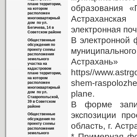
плане территории, 
образования «Г
на котором 
расположен 
Астраханская 
многоквартирный 
дом  по ул.  
электронная по
Бегичева, 14 в 
Советском районе
В электронной 
Общественные 
обсуждения по 
муниципально
проекту схемы 
расположения 
Астра
земельного 
участка на 
кадастровом 
https//www.astrg
плане территории, 
на котором 
shem-raspolozhe
расположен 
многоквартирный 
plane.
дом  по ул. 
Ставропольской, 
39 в Советском 
В форме запис
районе
экспозиции про
Общественные 
обсуждения по 
область, г. Астр
проекту схемы 
расположения 
земельного 
* Примерная ф