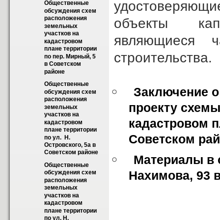
удостоверяющи
Общественные 
обсуждения схем 
расположения 
объекты кап
земельных 
участков на 
являющиеся ч
кадастровом 
плане территории 
строительства.
по пер. Мирный, 5 
в Советском 
районе
Общественные 
Заключение о
обсуждения схем 
расположения 
проекту схемы
земельных 
участков на 
кадастровом п
кадастровом 
плане территории 
Советском ра
по ул.  Н. 
Островского, 5а в 
Советском районе
Материалы в 
Общественные 
Нахимова, 93 
обсуждения схем 
расположения 
земельных 
участков на 
кадастровом 
плане территории 
по ул. Н. 