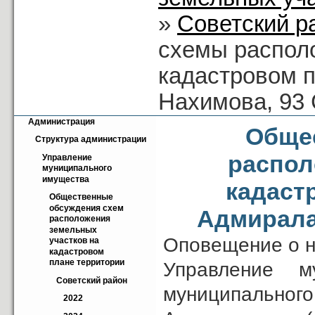
»
Советский р
схемы располо
кадастровом п
Нахимова, 93
Администрация
Обще
Структура администрации
распол
Управление 
муниципального 
имущества
кадаст
Общественные 
обсуждения схем 
Адмирала
расположения 
земельных 
Оповещение о н
участков на 
кадастровом 
плане территории
Управление м
Советский район
муниципально
2022