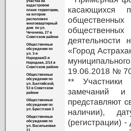
участка на 
кадастровом 
касающихся п
плане территории, 
на котором 
общественных
расположен 
многоквартирный 
общественных 
дом  по ул. 
Чеченева, 27 в 
Советском районе
деятельности 
Общественные 
«Город Астраха
обсуждения по 
ул. 3-я 
Народная/2-я 
муниципально
Народная, 2/14 в 
Советском районе
19.06.2018 № 70
Общественные 
** Участники
обсуждения по 
ул. Балтийской, 
53 в Советском 
замечаний и
районе
представляют с
Общественные 
обсуждения по 
ул. Брестская 3
наличии), да
Общественные 
(регистрации) -
обсуждения по 
ул. Васильковая 
21