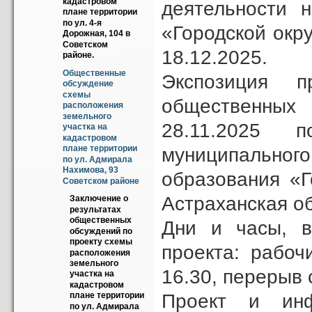
кадастровом 
деятельности 
плане территории 
по ул. 4-я 
«Городской окру
Дорожная, 104 в 
Советском 
18.12.2025.
районе.
Общественные 
Экспозиция п
обсуждение 
схемы 
общественных
расположения 
земельного 
28.11.2025 
участка на 
кадастровом 
плане территории 
муниципальног
по ул. Адмирала 
Нахимова, 93 
образования «Г
Советском районе
Астраханская об
Заключение о 
результатах 
общественных 
Дни и часы, в
обсуждений по 
проекту схемы 
проекта: рабоч
расположения 
земельного 
16.30, перерыв с
участка на 
кадастровом 
Проект и ин
плане территории 
по ул. Адмирала 