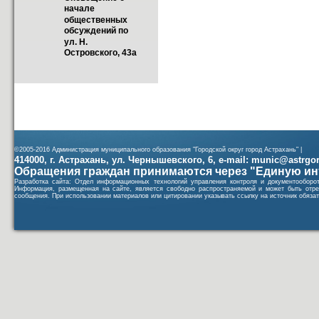
начале 
общественных 
обсуждений по 
ул. Н. 
Островского, 43а
©2005-2016 Администрация муниципального образования "Городской округ город Астрахань" |
414000, г. Астрахань, ул. Чернышевского, 6, e-mail: munic@astrgorod
Обращения граждан принимаются через "Единую ин
Разработка сайта: Отдел информационных технологий управления контроля и документообор
Информация, размещенная на сайте, является свободно распространяемой и может быть отре
сообщения. При использовании материалов или цитировании указывать ссылку на источник обязат