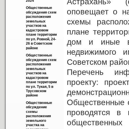
Астрахань» (
2024
Общественные  
оповещает о н
обсуждения схем 
расположения 
схемы располо
земельных 
участков на 
плане территор
кадастровом 
плане территории 
по ул. Ровной, 24-
дом и иные в
26 в Советском 
районе
недвижимого и
Общественные  
Советском райо
обсуждения схем 
расположения 
земельных 
Перечень инф
участков на 
кадастровом 
проекту: проек
плане территории 
по ул. Тукая, 5 в 
демонстрационн
Трусовском 
районе
Общественные о
Общественные 
обсуждение 
проводятся в 
схемы 
расположения 
общественных 
земельного 
участка на 