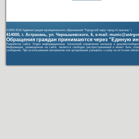
©2005-2016 Администрация муниципального образования "Городской округ город Астрахань" |
414000, г. Астрахань, ул. Чернышевского, 6, e-mail: munic@astrgorod
Обращения граждан принимаются через "Единую ин
Разработка сайта: Отдел информационных технологий управления контроля и документообор
Информация, размещенная на сайте, является свободно распространяемой и может быть отре
сообщения. При использовании материалов или цитировании указывать ссылку на источник обязат