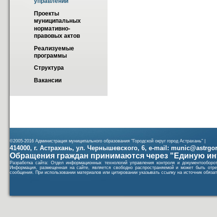
управлении
Проекты 
муниципальных 
нормативно-
правовых актов
Реализуемые 
программы
Структура
Вакансии
©2005-2016 Администрация муниципального образования "Городской округ город Астрахань" |
414000, г. Астрахань, ул. Чернышевского, 6, e-mail: munic@astrgorod
Обращения граждан принимаются через "Единую ин
Разработка сайта: Отдел информационных технологий управления контроля и документообор
Информация, размещенная на сайте, является свободно распространяемой и может быть отре
сообщения. При использовании материалов или цитировании указывать ссылку на источник обязат