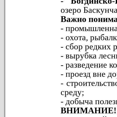
- Богдинско
озеро Баскунча
Важно понима
- промышленна
- охота, рыбал
- сбор редких 
- вырубка лес
- разведение к
- проезд вне д
- строительст
среду;
- добыча поле
ВНИМАНИЕ!