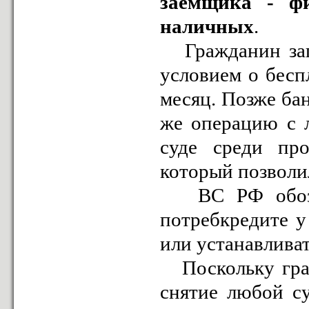
заемщика - фи
наличных
.
Гражданин запр
условием о бесп
месяц. Позже ба
же операцию с 
суде среди про
который позволил
ВС РФ обознач
потребкредите у
или устанавлива
Поскольку граж
снятие любой с