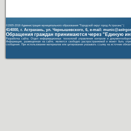
©2005-2016 Администрация муниципального образования "Городской округ город Астрахань" |
414000, г. Астрахань, ул. Чернышевского, 6, e-mail: munic@astrgorod
Обращения граждан принимаются через "Единую ин
Разработка сайта: Отдел информационных технологий управления контроля и документообор
Информация, размещенная на сайте, является свободно распространяемой и может быть отре
сообщения. При использовании материалов или цитировании указывать ссылку на источник обязат