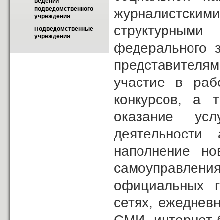
ведении 
подведомственного 
журналистск
учреждения
структурным
Подведомственные 
учреждения
федерального 
представителям
участие в раб
конкурсов, а 
оказание ус
деятельности 
наполнение но
самоуправлени
официальных г
сетях, ежеднев
СМИ, интернет-