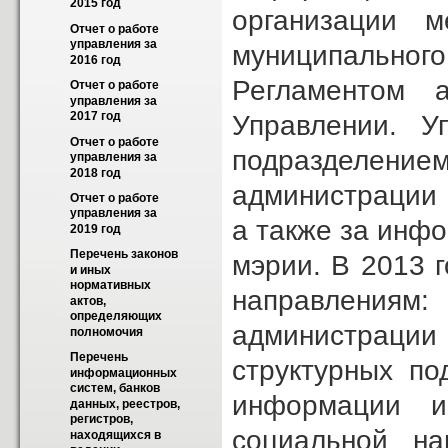
2015 год
организации м
Отчет о работе 
управления за 
муниципальн
2016 год
Регламентом 
Отчет о работе 
управления за 
2017 год
Управлении. У
Отчет о работе 
подразделен
управления за 
2018 год
администрации 
Отчет о работе 
управления за 
а также за инф
2019 год
Перечень законов 
мэрии. В 2013 
и иных 
нормативных 
направлени
актов, 
определяющих 
администрации 
полномочия
Перечень 
структурных по
информационных 
систем, банков 
информации и
данных, реестров, 
регистров, 
социальной на
находящихся в 