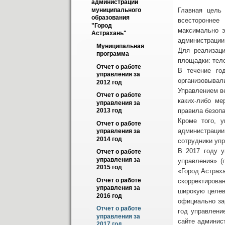
администрации 
Главная цель
муниципального 
образования 
всестороннее
"Город 
максимально э
Астрахань"
администрации
Муниципальная 
Для реализац
программа
площадки: теле
Отчет о работе 
В течение го
управления за 
организовывал
2012 год
Управлением в
Отчет о работе 
каких-либо ме
управления за 
правила безоп
2013 год
Кроме того, у
Отчет о работе 
администрации
управления за 
2014 год
сотрудники уп
В 2017 году 
Отчет о работе 
управления за 
управления» (
2015 год
«Город Астрах
Отчет о работе 
скорректирова
управления за 
широкую целев
2016 год
официально за
Отчет о работе 
год управлени
управления за 
сайте админис
2017 год