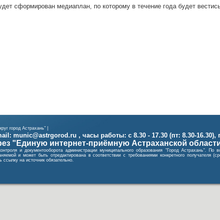
удет сформирован медиаплан, по которому в течение года будет вестис
руг город Астрахань" |
il: munic@astrgorod.ru , часы работы: с 8.30 - 17.30 (пт: 8.30-16.30),
ез "Единую интернет-приёмную Астраханской област
контроля и документооборота администрации муниципального образования "Город Астрахань". П
няемой и может быть отредактирована в соответствии с требованиями конкретного получателя (
 ссылку на источник обязательно.