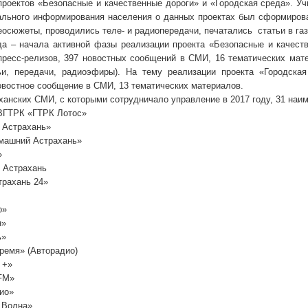
роектов «Безопасные и качественные дороги» и «Городская среда». Уч
льного информирования населения о данных проектах был сформирова
осюжеты, проводились теле- и радиопередачи, печатались статьи в газ
да – начала активной фазы реализации проекта «Безопасные и качест
ресс-релизов, 397 новостных сообщений в СМИ, 16 тематических мате
ьи, передачи, радиоэфиры). На тему реализации проекта «Городск
овостное сообщение в СМИ, 13 тематических материалов.
ханских СМИ, с которыми сотрудничало управление в 2017 году, 31 наи
ВГТРК «ГТРК Лотос»
. Астрахань»
машний Астрахань»
»
 Астрахань
трахань 24»
о»
н»
ь»
ремя» (Авторадио)
 +»
FM»
ио»
 Волна»