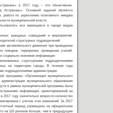
страхань» в 2017 году – это объективное,
д Астрахань». Основной задачей является
, работа по укреплению позитивного имиджа
ьности муниципальной власти.
ользовались все имеющиеся в городе медиа
енных выездных совещаний и мероприятий,
водителей структурных подразделений.
нии автомобильного движения при проведении
ке пожаров, терроризма, проведении учений,
 и социально значимая информация.
анизованных структурными подразделениями
мых на территории города. В течение года
ными подразделениями администрации.
ой программы «Организация муниципального
 администрации муниципального образования
дств в рамках муниципальной программы была
остранению информации, ориентированной на
в 2017 году значительно возросло количество
матирована с учетом этих изменений. За 2017
 отчетный период размещены на официальном
Это на 116 релизов больше, чем в предыдущем