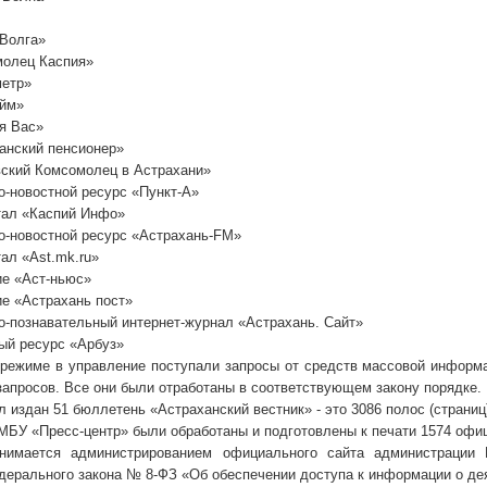
 Волга»
молец Каспия»
метр»
айм»
я Вас»
анский пенсионер»
вский Комсомолец в Астрахани»
-новостной ресурс «Пункт-А»
тал «Каспий Инфо»
-новостной ресурс «Астрахань-FM»
ал «Ast.mk.ru»
ие «Аст-ньюс»
ие «Астрахань пост»
-познавательный интернет-журнал «Астрахань. Сайт»
й ресурс «Арбуз»
режиме в управление поступали запросы от средств массовой информац
апросов. Все они были отработаны в соответствующем закону порядке.
л издан 51 бюллетень «Астраханский вестник» - это 3086 полос (страниц)
МБУ «Пресс-центр» были обработаны и подготовлены к печати 1574 офи
анимается администрированием официального сайта администраци
дерального закона № 8-ФЗ «Об обеспечении доступа к информации о дея