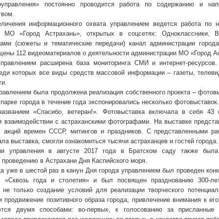
оуправления» постоянно проводится работа по содержанию и нап
твом.
еличения информационного охвата управлением ведется работа по 
и МО «Город Астрахань», открытых в соцсетях: Одноклассники, В
ами (сюжеты и тематические передачи) канал администрации города
щены 112 видеоматериалов о деятельности администрации МО «Город А
правлением расширена база мониторинга СМИ и интернет-ресурсов.
реди которых все виды средств массовой информации – газеты, телевид
ти.
правлением была продолжена реализация собственного проекта – фотов
 парке города в течение года экспонировались несколько фотовыставок
азванием «Спасибо, ветеран!». Фотовыставка включала в себя 43 
и взаимодействии с астраханскими фотографами. На выставке предст
х акций времен СССР, митингов и праздников. С представленными ра
ала выставка, смогли ознакомиться тысячи астраханцев и гостей города.
ии управления в августе 2017 года в Братском саду также была 
 проведению в Астрахани Дня Каспийского моря.
да уже в шестой раз в канун Дня города управлением был проведен ко
м «Сквозь года и столетия» и был посвящен празднованию 300-лет
 не только создание условий для реализации творческого потенциа
и продвижение позитивного образа города, привлечение внимания к ег
ются двумя способами: во-первых, к голосованию за присланные