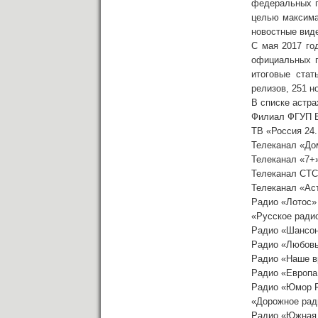
федеральных п
целью максима
новостные виде
С мая 2017 го
официальных п
итоговые стат
релизов, 251 н
В списке астра
Филиал ФГУП 
ТВ «Россия 24
Телеканал «До
Телеканал «7+
Телеканал СТС
Телеканал «Ас
Радио «Лотос»
«Русское ради
Радио «Шансо
Радио «Любов
Радио «Наше в
Радио «Европа
Радио «Юмор 
«Дорожное рад
Радио «Южная