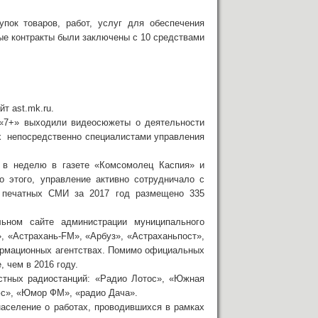
пок товаров, работ, услуг для обеспечения
е контракты были заключены с 10 средствами
т ast.mk.ru.
 «7+» выходили видеосюжеты о деятельности
х непосредственно специалистами управления
 в неделю в газете «Комсомолец Каспия» и
 этого, управление активно сотрудничало с
 в печатных СМИ за 2017 год размещено 335
ьном сайте администрации муниципального
, «Астрахань-FM», «Арбуз», «Астраханьпост»,
формационных агентствах. Помимо официальных
 чем в 2016 году.
стных радиостанций: «Радио Лотос», «Южная
юс», «Юмор ФМ», «радио Дача».
аселение о работах, проводившихся в рамках