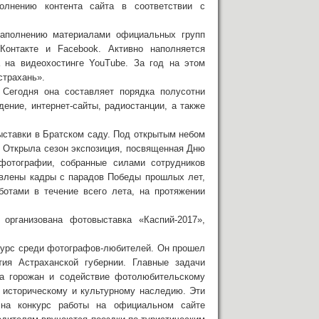
олнению контента сайта в соответствии с
наполнению материалами официальных групп
Контакте и Facebook. Активно наполняется
 на видеохостинге YouTube. За год на этом
страхань».
 Сегодня она составляет порядка полусотни
ение, интернет-сайты, радиостанции, а также
ыставки в Братском саду. Под открытым небом
. Открыла сезон экспозиция, посвященная Дню
фотографии, собранные силами сотрудников
авлены кадры с парадов Победы прошлых лет,
ботами в течение всего лета, на протяжении
организована фотовыставка «Каспий-2017»,
нкурс среди фотографов-любителей. Он прошел
ия Астраханской губернии. Главные задачи
ла горожан и содействие фотолюбительскому
о историческому и культурному наследию. Эти
 на конкурс работы на официальном сайте