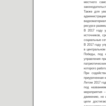
местного сам
законодательс
Также для ув
администраци
видеоматериал
ресурсе разме
В 2017 году у
источников, с
социальные се
В 2017 году у
в центральном
Победы, под н
управления пр
патриотически
которого работ
При содейств
приуроченная к
Летом 2017 го
под название
мероприятия –
движению, но 
цели достига