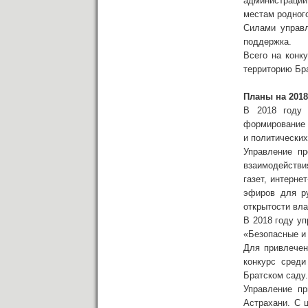
администрации
местам родного
Силами управл
поддержка.
Всего на конк
территорию Бра
Планы на 2018
В 2018 году 
формирование 
и политических
Управление п
взаимодействи
газет, интерн
эфиров для ру
открытости вла
В 2018 году у
«Безопасные и 
Для привлечен
конкурс сред
Братском саду.
Управление пр
Астрахани. С 