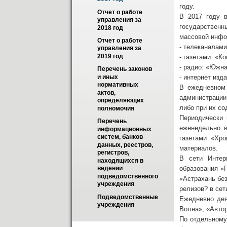
году.
Отчет о работе 
В 2017 году в
управления за 
государственн
2018 год
массовой инфо
Отчет о работе 
- телеканалами
управления за 
2019 год
- газетами: «К
- радио: «Южн
Перечень законов 
- интернет изд
и иных 
нормативных 
В ежедневном 
актов, 
администрации
определяющих 
либо при их со
полномочия
Периодически 
Перечень 
еженедельно в
информационных 
систем, банков 
газетами «Хро
данных, реестров, 
материалов.
регистров, 
В сети Интер
находящихся в 
образования «
ведении 
подведомственного 
«Астрахань бе
учреждения
релизов? в сет
Подведомственные 
Ежедневно дея
учреждения
Волна», «Авто
По отдельному