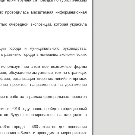
едителям вручаются поездки по туристическим
ях проводилась масштабная информационная
тью очередной экспозиции, которая украсила
ии города и муниципального руководства,
к развитию города в нынешних экономических
, используя при этом все возможные формы
иев, обсуждение актуальных тем на страницах
эфире; организация «горячих линий» и прямых
ение проектов, направленных на достижение
ие о работах в рамках федеральных проектов
ния в 2018 году вновь пройдет традиционный
стов будут экспонироваться на площадке в
табах города – 460-летия со дня основания
днованию юбилея и проводимых мероприятиях