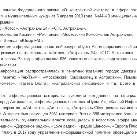
 рамках Федерального закона «О контрактной системе в сфере заку
ых и муниципальных нужд» от 5 апреля 2013 года №44-ФЗ муниципальны
рмации:
: «Лотос», «Астрахань 24», «СТС Астрахань»,
омсомолец Каспия», «Рек-Тайм», «Московский Комсомолец Астрахани»,
ая Волна», «Юмор FM »,
аниями информационно-новостной ресурс «Пункт-А», информационный сай
режиме на телеканалах «Лотос», «Астрахань 24» «СТС Астрахань»,
 и главы. За год в эфир вышло 636 новостных сюжетов, подготовленны
действии.
информация распространялась в печатных изданиях города: дважды
 газетах «Рек-Тайм», «Московский Комсомолец в Астрахани». Помимо
нометр», «Газета Волга», «Астраханский пенсионер» и т.д. Всего
нет информационные материалы выходили ежедневно: на официал
Город Астрахань», информационных порталах «Пункт-А», «Каспий Инфо»
з формата», «Аst.mk.ru», «Аст-ньюс», «Астрахань City», различных ин
и Интернет был размещен 3961 материал. Это на 688 материалов больше,
тельность муниципальной власти освещалась в новостном эфире ме
радио», «Дорожное радио», «Love радио», «радио Шансон», «Европа Пл
 плану в 2017 году управление информационной политики оповещало н