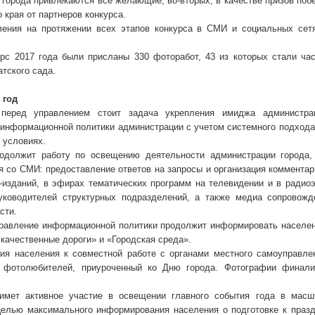
 города привлекаются все желающие; во-вторых, в качестве призов поб
 края от партнеров конкурса.
ения на протяжении всех этапов конкурса в СМИ и социальных сет
урс 2017 года были присланы 330 фоторабот, 43 из которых стали час
тского сада.
 год
перед управлением стоит задача укрепления имиджа администрац
информационной политики администрации с учетом системного подхода 
 условиях.
родолжит работу по освещению деятельности администрации города
я со СМИ: предоставление ответов на запросы и организация комментар
ет-изданий, в эфирах тематических программ на телевидении и в радио
ководителей структурных подразделений, а также медиа сопровожд
сти.
правление информационной политики продолжит информировать населен
качественные дороги» и «Городская среда».
ия населения к совместной работе с органами местного самоуправле
и фотолюбителей, приуроченный ко Дню города. Фотографии финали
имет активное участие в освещении главного события года в масш
целью максимального информирования населения о подготовке к праз