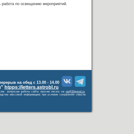
ь работа по освещению мероприятий.
 перерыв на обед с 13.00 - 14.00
и"
htpps://letters.astrobl.ru
о всем вопросам работы сайта просим писать на
op@30gorod.ru
.
средства массовой информации) при условии сохранения смысла