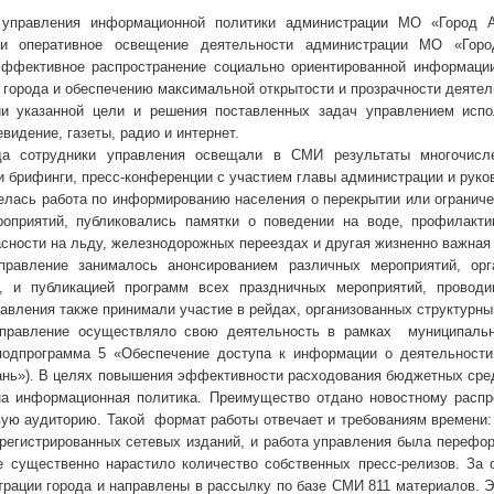
 управления информационной политики администрации МО «Город А
 и оперативное освещение деятельности администрации МО «Горо
ффективное распространение социально ориентированной информации
 города и обеспечению максимальной открытости и прозрачности деятел
ии указанной цели и решения поставленных задач управлением исп
видение, газеты, радио и интернет.
да сотрудники управления освещали в СМИ результаты многочисл
и брифинги, пресс-конференции с участием главы администрации и руко
елась работа по информированию населения о перекрытии или ограниче
роприятий, публиковались памятки о поведении на воде, профилакти
асности на льду, железнодорожных переездах и другая жизненно важная
правление занималось анонсированием различных мероприятий, орг
, и публикацией программ всех праздничных мероприятий, проводи
равления также принимали участие в рейдах, организованных структур
управление осуществляло свою деятельность в рамках муниципальн
подпрограмма 5 «Обеспечение доступа к информации о деятельности
ань»). В целях повышения эффективности расходования бюджетных сре
на информационная политика. Преимущество отдано новостному распр
ую аудиторию. Такой формат работы отвечает и требованиям времени: 
регистрированных сетевых изданий, и работа управления была перефор
е существенно нарастило количество собственных пресс-релизов. За
трации города и направлены в рассылку по базе СМИ 811 материалов. 