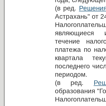
(в ред.
Решени
Астрахань" от 2
Налогоплатель
являющиеся и
течение налог
платежа по нало
квартала тек
последнего чис
периодом.
(в ред.
Реш
образования "Го
Налогоплатель