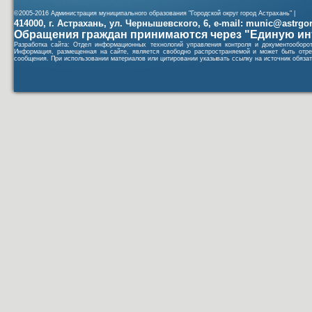
©2005-2016 Администрация муниципального образования "Городской округ город Астрахань" |
414000, г. Астрахань, ул. Чернышевского, 6, e-mail: munic@astrgorod
Обращения граждан принимаются через "Единую ин
Разработка сайта: Отдел информационных технологий управления контроля и документообор
Информация, размещенная на сайте, является свободно распространяемой и может быть отре
сообщения. При использовании материалов или цитировании указывать ссылку на источник обязат